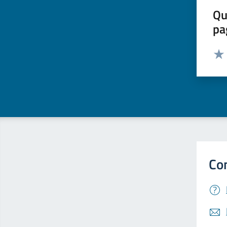
Qu
pa
Valut
Valu