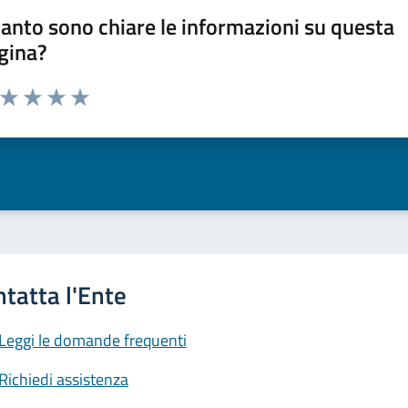
anto sono chiare le informazioni su questa
gina?
a da 1 a 5 stelle la pagina
ta 1 stelle su 5
Valuta 2 stelle su 5
Valuta 3 stelle su 5
Valuta 4 stelle su 5
Valuta 5 stelle su 5
Leggi le domande frequenti
Richiedi assistenza