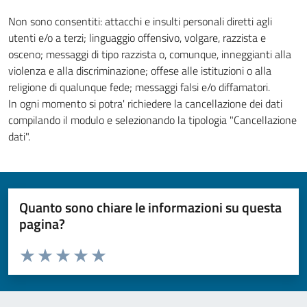
Non sono consentiti: attacchi e insulti personali diretti agli
utenti e/o a terzi; linguaggio offensivo, volgare, razzista e
osceno; messaggi di tipo razzista o, comunque, inneggianti alla
violenza e alla discriminazione; offese alle istituzioni o alla
religione di qualunque fede; messaggi falsi e/o diffamatori.
In ogni momento si potra' richiedere la cancellazione dei dati
compilando il modulo e selezionando la tipologia "Cancellazione
dati".
Quanto sono chiare le informazioni su questa
pagina?
Valuta da 1 a 5 stelle la pagina
Valuta 1 stelle su 5
Valuta 2 stelle su 5
Valuta 3 stelle su 5
Valuta 4 stelle su 5
Valuta 5 stelle su 5