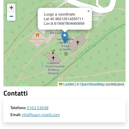
+
×
Luogo a coordinate
−
Lat:45.96212514250711
Lon:8.615697804660659
Leaflet
|
©
OpenStreetMap
contributors
Contatti
Telefono:
0163 53938
Email:
info@sacri-monti.com