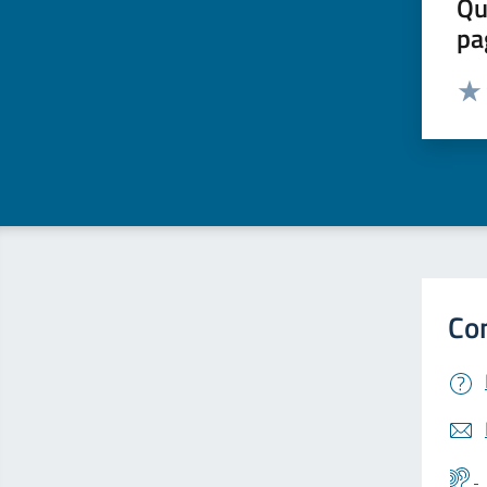
Qu
pa
Valut
Valu