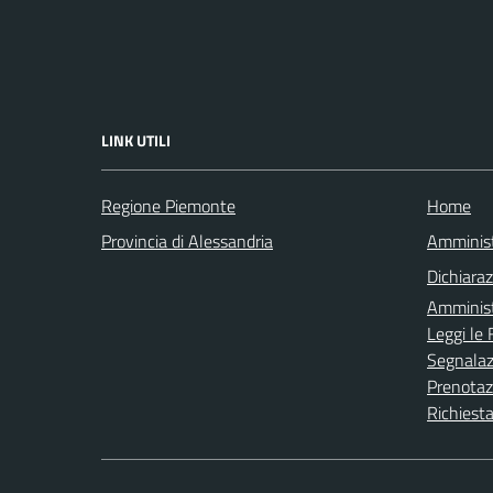
LINK UTILI
Regione Piemonte
Home
Provincia di Alessandria
Amminist
Dichiaraz
Amminist
Leggi le
Segnalazi
Prenota
Richiesta