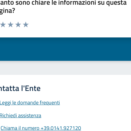
anto sono chiare le informazioni su questa
gina?
a da 1 a 5 stelle la pagina
ta 1 stelle su 5
Valuta 2 stelle su 5
Valuta 3 stelle su 5
Valuta 4 stelle su 5
Valuta 5 stelle su 5
Leggi le domande frequenti
Richiedi assistenza
Chiama il numero +39.0141.927120