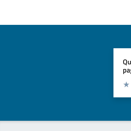
Qu
pa
Valut
Valu