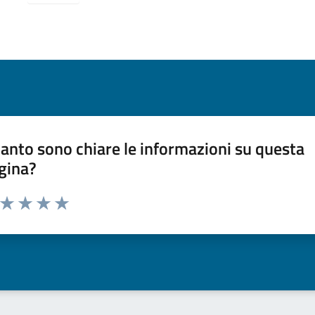
anto sono chiare le informazioni su questa
gina?
a da 1 a 5 stelle la pagina
ta 1 stelle su 5
Valuta 2 stelle su 5
Valuta 3 stelle su 5
Valuta 4 stelle su 5
Valuta 5 stelle su 5