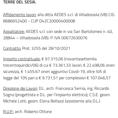
TERRE DEL SESIA.
Affidamento lavori:
alla ditta AEDES s.r.l. di Villadossola (VB) CIG
8686652400 - CUP D42C20000400008
Appaltatore:
AEDES s.r.l. con sede in via San Bartolomeo n. 40,
28844 – Villadossola (VB). P. IVA 00672630076
Contratto:
Prot. 3255 del 28/10/2021
Importo contrattuale:
€ 97.315,06 (novantasettemila
trecentoquindici/06) di cui € 73.361,33 lavori, € 22.498,06 oneri
sicurezza, € 1.455.67 oneri aggiuntivi Covid-19, oltre IVA di
legge del 10% pari a € 9.731,51 per complessivi € 107.046,57
Direzione dei Lavori:
D.L. arch. Francesca Sernia, ing. Riccardo
Sogno (progettista e D.L. per l’impianto elettrico), C.S.E. geom.
Michele Lotti, geom. Elena Bellazzi (assistente alla D.L.)
R.U.P.:
arch. Roberto Ottone