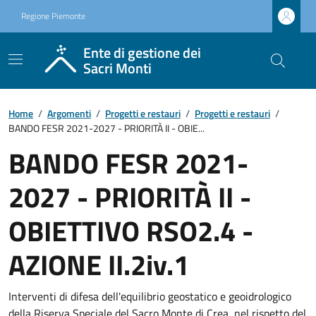
Regione Piemonte
Ente di gestione dei
Sacri Monti
Home
/
Argomenti
/
Progetti e restauri
/
Progetti e restauri
/
BANDO FESR 2021-2027 - PRIORITÀ II - OBIE...
BANDO FESR 2021-
2027 - PRIORITÀ II -
OBIETTIVO RSO2.4 -
AZIONE II.2iv.1
Interventi di difesa dell'equilibrio geostatico e geoidrologico
della Riserva Speciale del Sacro Monte di Crea, nel rispetto del