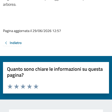
arborea.
Pagina aggiornata il 29/06/2026 12:57
Indietro
Quanto sono chiare le informazioni su questa
pagina?
Valuta da 1 a 5 stelle la pagina
Valuta 1 stelle su 5
Valuta 2 stelle su 5
Valuta 3 stelle su 5
Valuta 4 stelle su 5
Valuta 5 stelle su 5