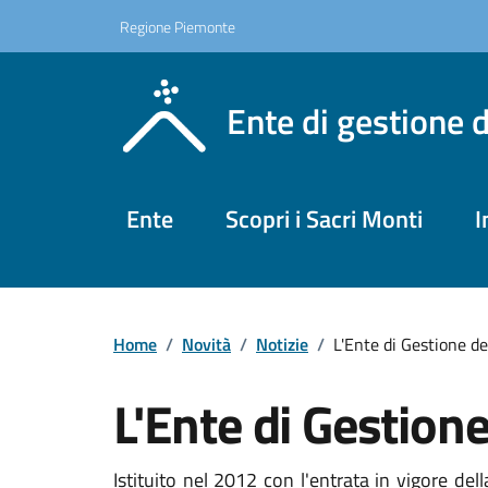
Regione Piemonte
Ente di gestione 
Ente
Scopri i Sacri Monti
I
Home
/
Novità
/
Notizie
/
L'Ente di Gestione de
L'Ente di Gestione
Istituito nel 2012 con l'entrata in vigore del