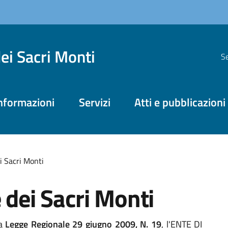
dei Sacri Monti
Se
nformazioni
Servizi
Atti e pubblicazioni
i Sacri Monti
 dei Sacri Monti
la
Legge Regionale 29 giugno 2009, N. 19
, l'ENTE DI