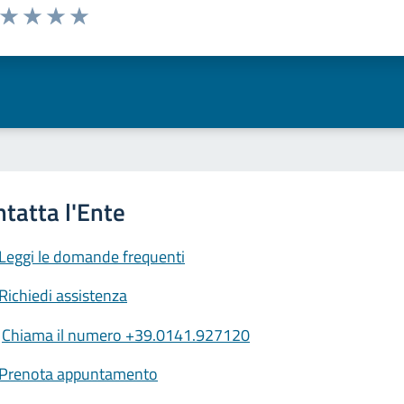
a da 1 a 5 stelle la pagina
ta 1 stelle su 5
Valuta 2 stelle su 5
Valuta 3 stelle su 5
Valuta 4 stelle su 5
Valuta 5 stelle su 5
Leggi le domande frequenti
Richiedi assistenza
Chiama il numero +39.0141.927120
Prenota appuntamento