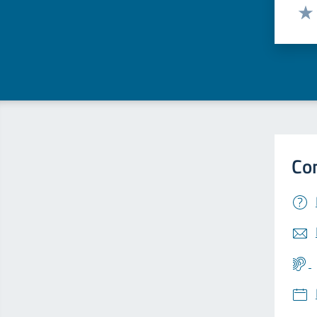
Valut
Valu